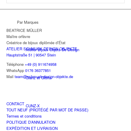
Par Marques
BEATRICE MÜLLER
Maître orfèvre
Créatrice de bijoux diplômée d’État
ATELIER SCHMUCK DESIGN OBJEKTE
Atelier Bijoux Objets De Design
Hauptstraße 51 | 90547 Stein
Téléphone
+49 (0) 911674958
WhatsApp
0176 36377851
Mail
team@schmuck-design-objekte.de
Glanz et Gloria
CONTACT
CUNZ-X
TOUT NEUF (PROTÉGÉ PAR MOT DE PASSE)
Termes et conditions
POLITIQUE D’ANNULATION
EXPÉDITION ET LIVRAISON