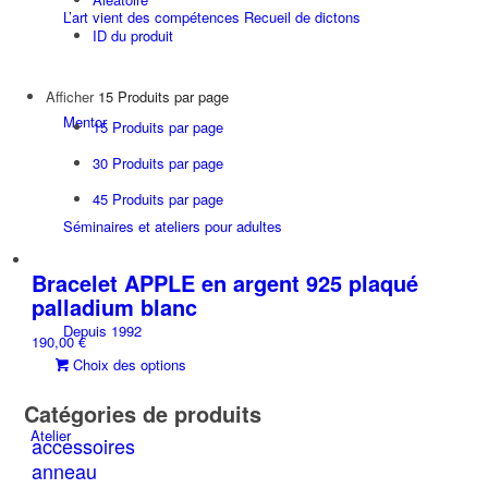
L’art vient des compétences Recueil de dictons
ID du produit
Afficher
15 Produits par page
Mentor
15 Produits par page
30 Produits par page
45 Produits par page
Séminaires et ateliers pour adultes
Bracelet APPLE en argent 925 plaqué
palladium blanc
Depuis 1992
190,00
€
Ce
Choix des options
produit
Catégories de produits
a
plusieurs
Atelier
accessoires
variations.
anneau
Les