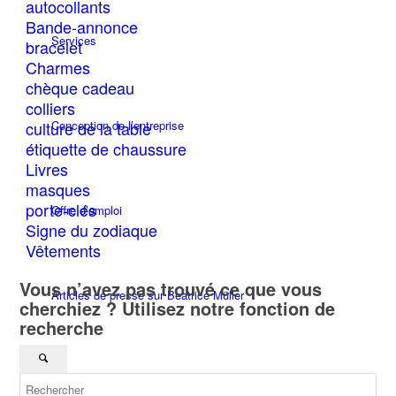
autocollants
options
Bande-annonce
peuvent
Services
bracelet
être
Charmes
choisies
chèque cadeau
sur
la
colliers
page
culture de la table
Conception de l’entreprise
du
étiquette de chaussure
produit
Livres
masques
porte-clés
Offre d’emploi
Signe du zodiaque
Vêtements
Vous n’avez pas trouvé ce que vous
Articles de presse sur Beatrice Müller
cherchiez ? Utilisez notre fonction de
recherche
Bijoux