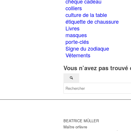
chèque cadeau
s
la
colliers
p
culture de la table
d
étiquette de chaussure
p
Livres
masques
porte-clés
Signe du zodiaque
Vêtements
Vous n’avez pas trouvé 
BEATRICE MÜLLER
Maître orfèvre