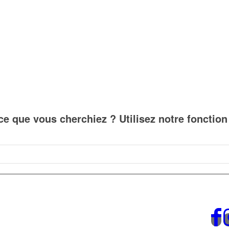
ur
age
u
roduit
ce que vous cherchiez ? Utilisez notre fonctio