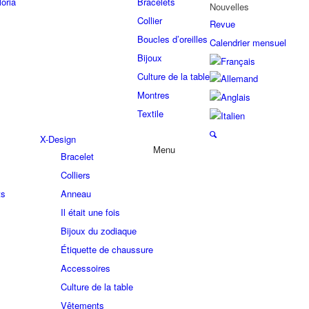
oria
Bracelets
Nouvelles
Collier
Revue
Boucles d’oreilles
Calendrier mensuel
Bijoux
Culture de la table
Montres
Textile
X-Design
Menu
Bracelet
Colliers
ts
Anneau
Il était une fois
Bijoux du zodiaque
Étiquette de chaussure
Accessoires
Culture de la table
Vêtements