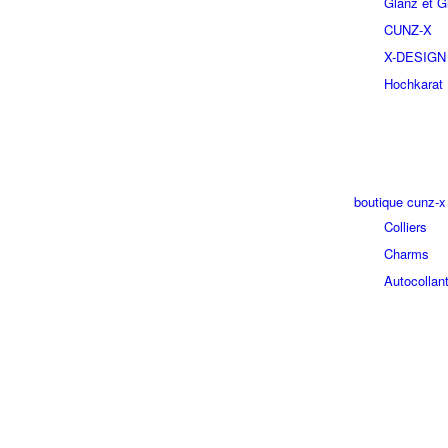
Glanz et Gl
CUNZ-X
X-DESIGN
Hochkarat
boutique cunz-x
Colliers
Charms
Autocollan