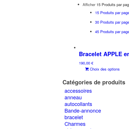
Afficher
15 Produits par pa
15 Produits par pag
30 Produits par pag
45 Produits par pag
Bracelet APPLE en
190,00
€
C
Choix des options
p
Catégories de produits
a
p
accessoires
va
anneau
L
autocollants
o
Bande-annonce
p
bracelet
êt
Charmes
c