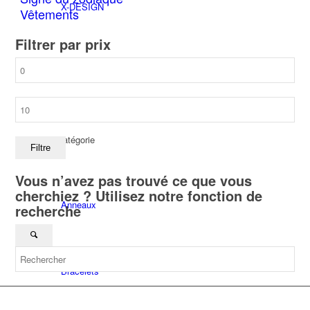
X-DESIGN
Vêtements
Filtrer par prix
Prix
Hochkarat
min
Prix
max
Par Catégorie
Filtre
Vous n’avez pas trouvé ce que vous
cherchiez ? Utilisez notre fonction de
Anneaux
recherche
Bracelets