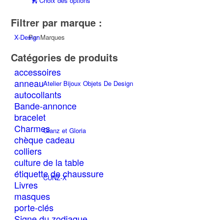
Choix des options
Les
produit
options
Filtrer par marque :
a
peuvent
plusieurs
être
Par Marques
X-Design
variations.
choisies
Les
sur
Catégories de produits
options
la
accessoires
peuvent
page
anneau
être
Atelier Bijoux Objets De Design
du
autocollants
choisies
produit
sur
Bande-annonce
la
bracelet
page
Charmes
Glanz et Gloria
du
chèque cadeau
produit
colliers
culture de la table
étiquette de chaussure
CUNZ-X
Livres
masques
porte-clés
Signe du zodiaque