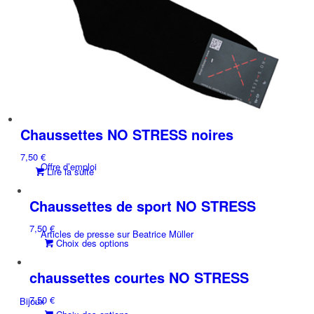
Services
Conception de l’entreprise
Chaussettes NO STRESS noires
7,50
€
Offre d’emploi
Lire la suite
Chaussettes de sport NO STRESS
7,50
€
Articles de presse sur Beatrice Müller
Ce
Choix des options
produit
a
chaussettes courtes NO STRESS
plusieurs
7,50
€
Bijoux
variations.
Ce