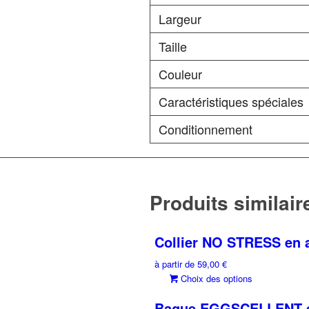
Largeur
Taille
Couleur
Caractéristiques spéciales
Conditionnement
Produits similair
Collier NO STRESS en a
à partir de
59,00
€
Ce
Choix des options
produit
Bague EGGSCELLENT en
a