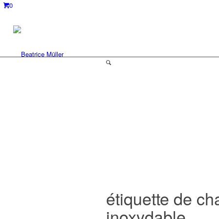
0
étiquette de c
inoxydable