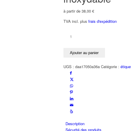
à partir de
38,00
€
TVA incl.
plus
frais d'expédition
quantité
de
étiquette
Ajouter au panier
de
chaussure
UGS :
daa17050a36a
Catégorie :
étique
EDELWEISS
argent
925
/
acier
inoxydable
Description
Sécurité des produits