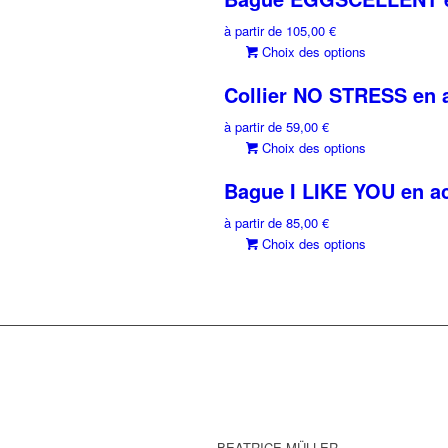
plusieurs
à partir de
105,00
€
variations.
Ce
Choix des options
Les
produit
options
Collier NO STRESS en a
a
peuvent
plusieurs
être
à partir de
59,00
€
variations.
choisies
Ce
Choix des options
Les
sur
produit
options
Bague I LIKE YOU en ac
la
a
peuvent
page
plusieurs
être
à partir de
85,00
€
du
variations.
choisies
Ce
Choix des options
produit
Les
sur
produit
options
la
a
peuvent
page
plusieurs
être
du
variations.
choisies
produit
Les
sur
options
la
peuvent
page
être
du
choisies
produit
BEATRICE MÜLLER