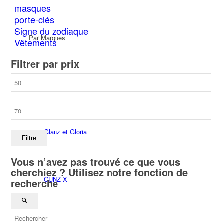
masques
porte-clés
Signe du zodiaque
Par Marques
Vêtements
Filtrer par prix
Prix
Atelier Bijoux Objets De Design
min
Prix
max
Glanz et Gloria
Filtre
Vous n’avez pas trouvé ce que vous
cherchiez ? Utilisez notre fonction de
CUNZ-X
recherche