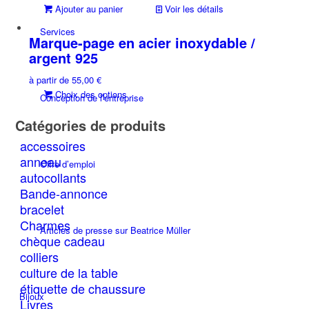
Ajouter au panier
Voir les détails
Services
Marque-page en acier inoxydable /
argent 925
à partir de
55,00
€
Ce
Choix des options
Conception de l’entreprise
produit
Catégories de produits
a
plusieurs
accessoires
variations.
anneau
Offre d’emploi
Les
autocollants
options
Bande-annonce
peuvent
bracelet
être
Charmes
choisies
Articles de presse sur Beatrice Müller
chèque cadeau
sur
la
colliers
page
culture de la table
du
étiquette de chaussure
Bijoux
produit
Livres