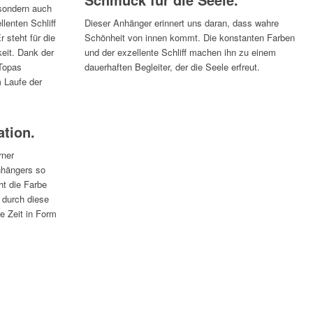
 sondern auch
llenten Schliff
Dieser Anhänger erinnert uns daran, dass wahre
r steht für die
Schönheit von innen kommt. Die konstanten Farben
eit. Dank der
und der exzellente Schliff machen ihn zu einem
 Topas
dauerhaften Begleiter, der die Seele erfreut.
m Laufe der
ation.
rner
nhängers so
cht die Farbe
 durch diese
e Zeit in Form