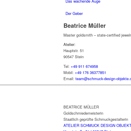
Das wachende Auge
Der Geber
Beatrice Müller
Master goldsmith – state-certified jewel
Atelier:
Hauptstr. 51
90547 Stein
Tel:
+49 911 674958
Mobil:
+49 176 36377851
Email:
team@schmuck-design-objekte.
BEATRICE MÜLLER
Goldschmiedemeisterin
Staatlich geprüfte Schmuckgestalterin
ATELIER SCHMUCK DESIGN OBJEK