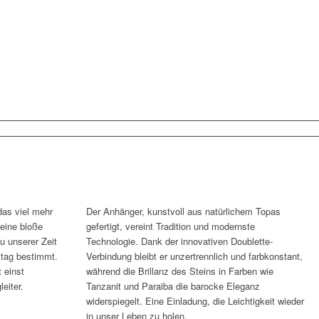
as viel mehr
Der Anhänger, kunstvoll aus natürlichem Topas
keine bloße
gefertigt, vereint Tradition und modernste
u unserer Zeit
Technologie. Dank der innovativen Doublette-
ltag bestimmt.
Verbindung bleibt er unzertrennlich und farbkonstant,
t einst
während die Brillanz des Steins in Farben wie
eiter.
Tanzanit und Paraiba die barocke Eleganz
widerspiegelt. Eine Einladung, die Leichtigkeit wieder
in unser Leben zu holen.