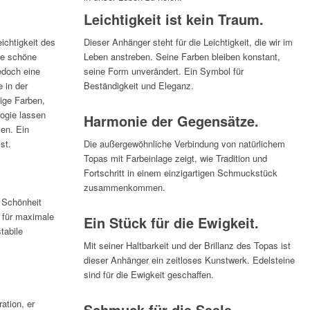
Leichtigkeit ist kein Traum.
ichtigkeit des
Dieser Anhänger steht für die Leichtigkeit, die wir im
ie schöne
Leben anstreben. Seine Farben bleiben konstant,
jedoch eine
seine Form unverändert. Ein Symbol für
 in der
Beständigkeit und Eleganz.
ige Farben,
logie lassen
Harmonie der Gegensätze.
len. Ein
st.
Die außergewöhnliche Verbindung von natürlichem
Topas mit Farbeinlage zeigt, wie Tradition und
Fortschritt in einem einzigartigen Schmuckstück
zusammenkommen.
e Schönheit
t für maximale
Ein Stück für die Ewigkeit.
tabile
Mit seiner Haltbarkeit und der Brillanz des Topas ist
dieser Anhänger ein zeitloses Kunstwerk. Edelsteine
sind für die Ewigkeit geschaffen.
ation, er
Schmuck für die Seele.