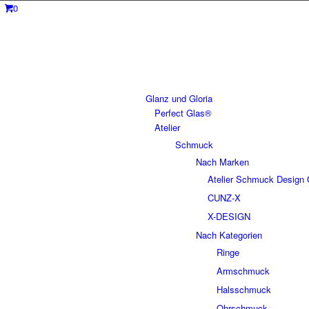
0
Glanz und Gloria
Perfect Glas®
Atelier
Schmuck
Nach Marken
Atelier Schmuck Design 
CUNZ-X
X-DESIGN
Nach Kategorien
Ringe
Armschmuck
Halsschmuck
Ohrschmuck