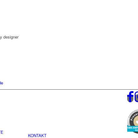
ry designer
de
TE
KONTAKT