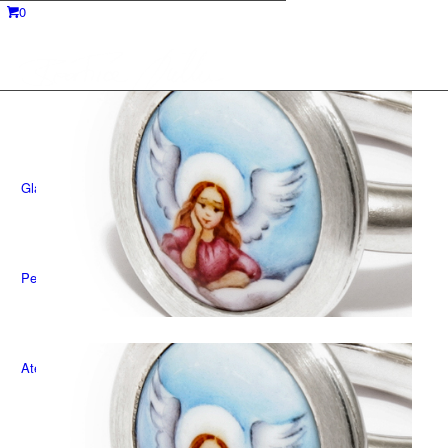
0
Glanz und Gloria
Perfect Glas®
Atelier