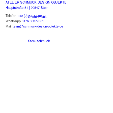
ATELIER SCHMUCK DESIGN OBJEKTE
Hauptstraße 51 | 90547 Stein
Telefon
+49 (0) 911674958
Ohrschmuck
WhatsApp
0176 36377851
Mail
team@schmuck-design-objekte.de
Steckschmuck
KONTAKT
BRAND NEW (PASSWORT GESCHÜTZT)
AGB
Tischkultur
WIDERUFSBELEHRUNG
VERSAND UND LIEFERUNG
Uhren
KUNDENBEWERTUNGEN
LINKS INS DIGITALE UNIVERSUM