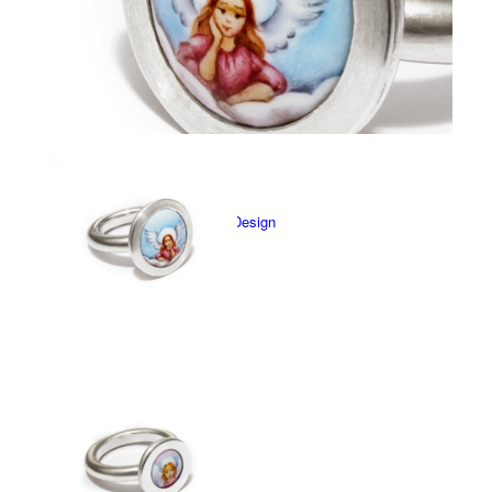
Schmuck
Nach Marken
Atelier Schmuck Design
Objekte
CUNZ-X