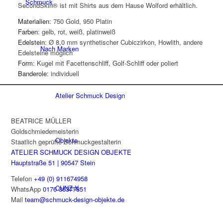
Schmuck
SecondSkin® ist mit Shirts aus dem Hause Wolford erhältlich.
Materialien
: 750 Gold, 950 Platin
Farben
: gelb, rot, weiß, platinweiß
Edelstein
: Ø 8,0 mm synthetischer Cubiczirkon, Howlith, andere
Nach Marken
Edelsteine möglich
Form
: Kugel mit Facettenschliff, Golf-Schliff oder poliert
Banderole
: individuell
Atelier Schmuck Design
BEATRICE MÜLLER
Goldschmiedemeisterin
Objekte
Staatlich geprüfte Schmuckgestalterin
ATELIER SCHMUCK DESIGN OBJEKTE
Hauptstraße 51 | 90547 Stein
Telefon
+49 (0) 911674958
CUNZ-X
WhatsApp
0176 36377851
Mail
team@schmuck-design-objekte.de