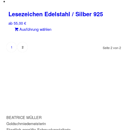
Lesezeichen Edelstahl / Silber 925
ab
55,00
€
Dieses
Ausführung wählen
Produkt
weist
mehrere
1
2
Seite 2 von 2
Varianten
auf.
Die
Optionen
können
auf
der
Produktseite
gewählt
werden
BEATRICE MÜLLER
Goldschmiedemeisterin
Staatlich geprüfte Schmuckgestalterin