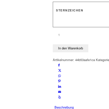
STERNZEICHEN
Anhänger
STERNZEICHEN
925
In den Warenkorb
Silber
Menge
Artikelnummer:
44b53aafe1ca
Kategori
Beschreibung