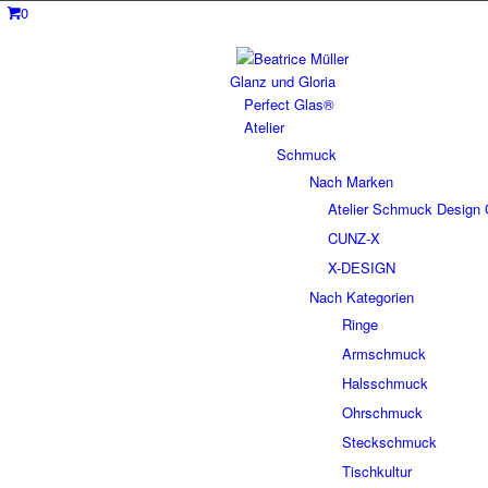
0
Glanz und Gloria
Perfect Glas®
Atelier
Schmuck
Nach Marken
Atelier Schmuck Design 
CUNZ-X
X-DESIGN
Nach Kategorien
Ringe
Armschmuck
Halsschmuck
Ohrschmuck
Steckschmuck
Tischkultur