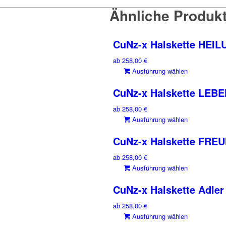
Ähnliche Produk
CuNz-x Halskette HEI
ab
258,00
€
Dieses
Ausführung wählen
Produkt
CuNz-x Halskette LEBE
weist
mehrere
ab
258,00
€
Varianten
Dieses
Ausführung wählen
auf.
Produkt
Die
CuNz-x Halskette FRE
weist
Optionen
mehrere
können
ab
258,00
€
Varianten
auf
Dieses
Ausführung wählen
auf.
der
Produkt
Die
CuNz-x Halskette Adler
Produktse
weist
Optionen
gewählt
mehrere
können
ab
258,00
€
werden
Varianten
auf
Dieses
Ausführung wählen
auf.
der