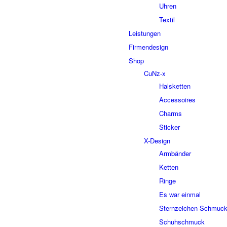
Uhren
Textil
Leistungen
Firmendesign
Shop
CuNz-x
Halsketten
Accessoires
Charms
Sticker
X-Design
Armbänder
Ketten
Ringe
Es war einmal
Sternzeichen Schmuc
Schuhschmuck