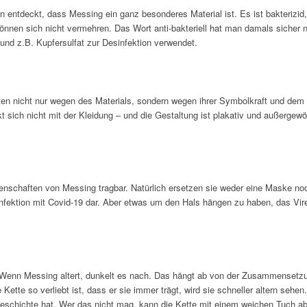
 entdeckt, dass Messing ein ganz besonderes Material ist. Es ist bakterizid
önnen sich nicht vermehren. Das Wort anti-bakteriell hat man damals sicher 
und z.B. Kupfersulfat zur Desinfektion verwendet.
ten nicht nur wegen des Materials, sondern wegen ihrer Symbolkraft und de
kt sich nicht mit der Kleidung – und die Gestaltung ist plakativ und außergewö
enschaften von Messing tragbar. Natürlich ersetzen sie weder eine Maske no
Infektion mit Covid-19 dar. Aber etwas um den Hals hängen zu haben, das Vir
 Wenn Messing altert, dunkelt es nach. Das hängt ab von der Zusammensetzu
Kette so verliebt ist, dass er sie immer trägt, wird sie schneller altern sehen
Geschichte hat. Wer das nicht mag, kann die Kette mit einem weichen Tuch ab