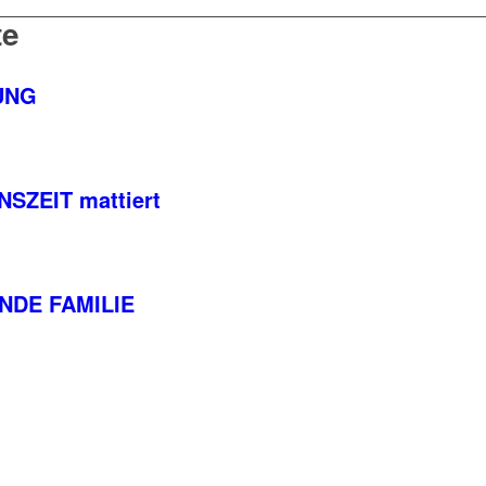
te
LUNG
NSZEIT mattiert
UNDE FAMILIE
ite