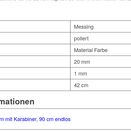
Messing
poliert
Material Farbe
20 mm
1 mm
42 cm
rmationen
m mit Karabiner
,
90 cm endlos