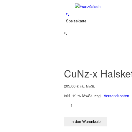
Speisekarte
CuNz-x Halsket
205,00
€
inkl. MwSt.
inkl. 19 % MwSt.
zzgl.
Versandkosten
CuNz-
x
Halskette
In den Warenkorb
Herz
S