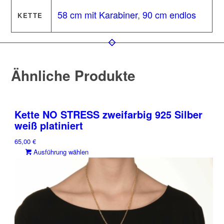
58 cm mit Karabiner
,
90 cm endlos
KETTE
Ähnliche Produkte
Kette NO STRESS zweifarbig 925 Silber
weiß platiniert
65,00
€
Dieses
Ausführung wählen
Produkt
weist
mehrere
Varianten
auf.
Die