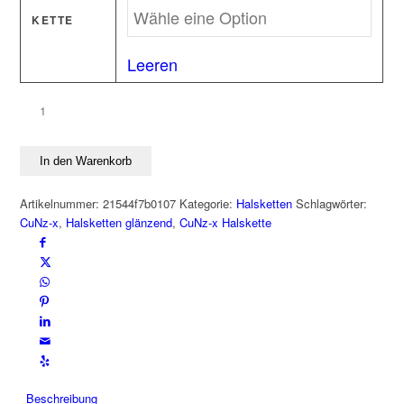
KETTE
Leeren
CuNz-
x
Halskette
In den Warenkorb
UNTER
DEM
Artikelnummer:
21544f7b0107
Kategorie:
Halsketten
Schlagwörter:
STRICH
CuNz-x
,
Halsketten glänzend
,
CuNz-x Halskette
glänzend
Menge
Beschreibung