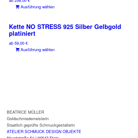
ab
258,00
€
auf.
Dieses
Ausführung wählen
Die
Produkt
Optionen
weist
können
Kette NO STRESS 925 Silber Gelbgold
mehrere
auf
platiniert
Varianten
der
auf.
Produktseite
ab
59,00
€
Die
gewählt
Dieses
Ausführung wählen
Optionen
werden
Produkt
können
weist
auf
mehrere
der
Varianten
Produktseite
auf.
gewählt
Die
werden
Optionen
können
auf
BEATRICE MÜLLER
der
Goldschmiedemeisterin
Produktseite
Staatlich geprüfte Schmuckgestalterin
gewählt
ATELIER SCHMUCK DESIGN OBJEKTE
werden
Hauptstraße 51 | 90547 Stein