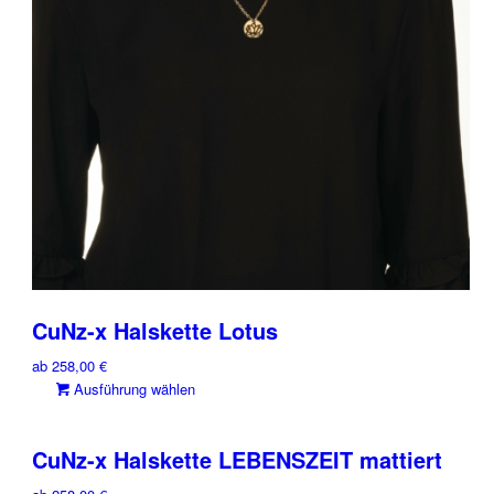
Optionen
können
auf
der
Produktseite
gewählt
werden
CuNz-x Halskette Lotus
ab
258,00
€
Dieses
Ausführung wählen
Produkt
weist
CuNz-x Halskette LEBENSZEIT mattiert
mehrere
Varianten