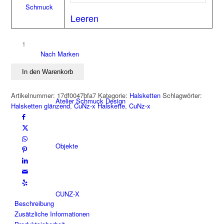
Schmuck
Leeren
CuNz-
Nach Marken
x
Halskette
In den Warenkorb
ZEIT
Menge
Artikelnummer:
17df0047bfa7
Kategorie:
Halsketten
Schlagwörter:
Atelier Schmuck Design
Halsketten glänzend
,
CuNz-x Halskette
,
CuNz-x
Objekte
CUNZ-X
Beschreibung
Zusätzliche Informationen