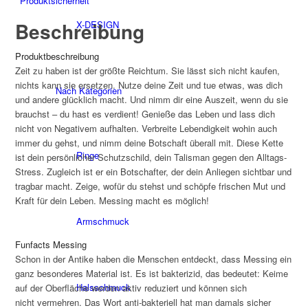
Produktsicherheit
Beschreibung
X-DESIGN
Produktbeschreibung
Zeit zu haben ist der größte Reichtum. Sie lässt sich nicht kaufen,
nichts kann sie ersetzen. Nutze deine Zeit und tue etwas, was dich
Nach Kategorien
und andere glücklich macht. Und nimm dir eine Auszeit, wenn du sie
brauchst – du hast es verdient! Genieße das Leben und lass dich
nicht von Negativem aufhalten. Verbreite Lebendigkeit wohin auch
immer du gehst, und nimm deine Botschaft überall mit. Diese Kette
Ringe
ist dein persönlicher Schutzschild, dein Talisman gegen den Alltags-
Stress. Zugleich ist er ein Botschafter, der dein Anliegen sichtbar und
tragbar macht. Zeige, wofür du stehst und schöpfe frischen Mut und
Kraft für dein Leben. Messing macht es möglich!
Armschmuck
Funfacts Messing
Schon in der Antike haben die Menschen entdeckt, dass Messing ein
ganz besonderes Material ist. Es ist bakterizid, das bedeutet: Keime
Halsschmuck
auf der Oberfläche werden aktiv reduziert und können sich
nicht vermehren. Das Wort anti-bakteriell hat man damals sicher