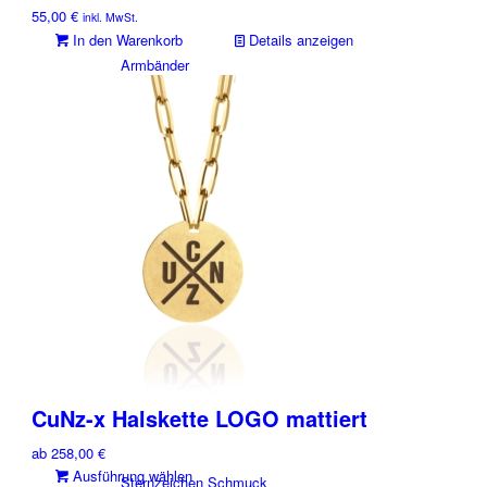
mehrere
55,00
€
inkl. MwSt.
Varianten
In den Warenkorb
Details anzeigen
auf.
Armbänder
Die
Optionen
können
auf
der
Ketten
Produktseite
gewählt
werden
Ringe
Es war einmal
CuNz-x Halskette LOGO mattiert
ab
258,00
€
Dieses
Ausführung wählen
Sternzeichen Schmuck