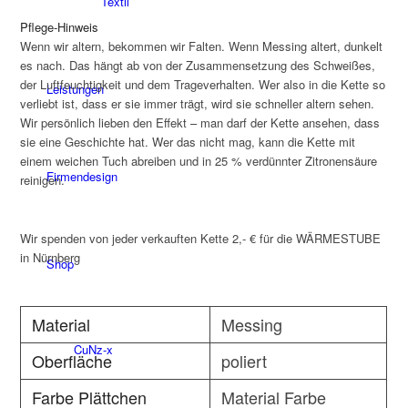
Textil
Pflege-Hinweis
Wenn wir altern, bekommen wir Falten. Wenn Messing altert, dunkelt
es nach. Das hängt ab von der Zusammensetzung des Schweißes,
der Luftfeuchtigkeit und dem Trageverhalten. Wer also in die Kette so
Leistungen
verliebt ist, dass er sie immer trägt, wird sie schneller altern sehen.
Wir persönlich lieben den Effekt – man darf der Kette ansehen, dass
sie eine Geschichte hat. Wer das nicht mag, kann die Kette mit
einem weichen Tuch abreiben und in 25 % verdünnter Zitronensäure
Firmendesign
reinigen.
Wir spenden von jeder verkauften Kette 2,- € für die WÄRMESTUBE
in Nürnberg
Shop
Material
Messing
CuNz-x
Oberfläche
poliert
Farbe Plättchen
Material Farbe