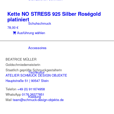
Produkt
weist
Kette NO STRESS 925 Silber Roségold
mehrere
platiniert
Varianten
Schuhschmuck
auf.
78,00
€
Die
Dieses
Ausführung wählen
Optionen
Produkt
können
weist
auf
Accessoires
mehrere
der
Varianten
Produktseite
auf.
BEATRICE MÜLLER
gewählt
Die
Goldschmiedemeisterin
werden
Optionen
Staatlich geprüfte Schmuckgestalterin
Tischkultur
können
ATELIER SCHMUCK DESIGN OBJEKTE
auf
Hauptstraße 51 | 90547 Stein
der
Telefon
+49 (0) 911674958
Produktseite
WhatsApp
0176 36377851
Kleidung
gewählt
Mail
team@schmuck-design-objekte.de
werden