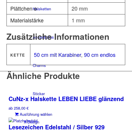
Plättchen ø
20 mm
Halsketten
Materialstärke
1 mm
Zusätzliche Informationen
Accessoires
50 cm mit Karabiner
,
90 cm endlos
KETTE
Charms
Ähnliche Produkte
Sticker
CuNz-x Halskette LEBEN LIEBE glänzend
ab
258,00
€
Dieses
Ausführung wählen
Produkt
X-Design
Lesezeichen Edelstahl / Silber 929
weist