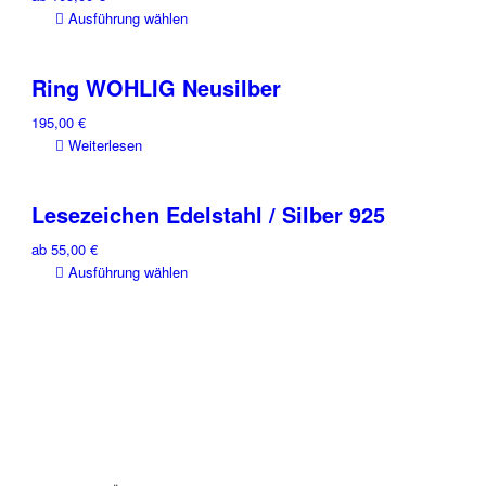
Dieses
Ausführung wählen
Produkt
weist
Ring WOHLIG Neusilber
mehrere
Varianten
195,00
€
auf.
Weiterlesen
Die
Optionen
können
Lesezeichen Edelstahl / Silber 925
auf
der
ab
55,00
€
Produktseite
Dieses
Ausführung wählen
gewählt
Produkt
werden
weist
mehrere
Varianten
auf.
Die
Optionen
können
auf