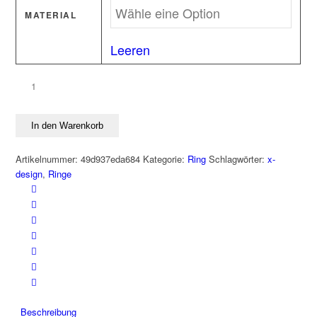
MATERIAL
Leeren
Stempelring
GOOD
LUCK
In den Warenkorb
Edelstahl
Menge
Artikelnummer:
49d937eda684
Kategorie:
Ring
Schlagwörter:
x-
design
,
Ringe
Beschreibung