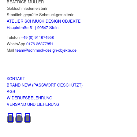
BEATRICE MÜLLER
der
Goldschmiedemeisterin
Produktseite
Staatlich geprüfte Schmuckgestalterin
gewählt
ATELIER SCHMUCK DESIGN OBJEKTE
werden
Hauptstraße 51 | 90547 Stein
Telefon
+49 (0) 911674958
WhatsApp
0176 36377851
Mail
team@schmuck-design-objekte.de
KONTAKT
BRAND NEW (PASSWORT GESCHÜTZT)
AGB
WIDERUFSBELEHRUNG
VERSAND UND LIEFERUNG