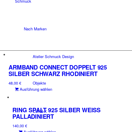
Schmuck
Nach Marken
Atelier Schmuck Design
ARMBAND CONNECT DOPPELT 925
SILBER SCHWARZ RHODINIERT
Objekte
48,00
€
Dieses
Ausführung wählen
Produkt
weist
mehrere
RING SPALT 925 SILBER WEISS P
CUNZ-X
Varianten
ALLADINIERT
auf.
140,00
€
Die
Dieses
Ausführung wählen