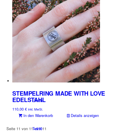
Ohrschmuck
Steckschmuck
Tischkultur
STEMPELRING MADE WITH LOVE
EDELSTAHL
Uhren
110,00
€
inkl. MwSt.
In den Warenkorb
Details anzeigen
Textil
Seite 11 von 11
«
‹
9
10
11