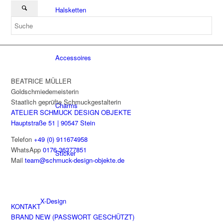
Halsketten
Accessoires
BEATRICE MÜLLER
Goldschmiedemeisterin
Staatlich geprüfte Schmuckgestalterin
Charms
ATELIER SCHMUCK DESIGN OBJEKTE
Hauptstraße 51 | 90547 Stein
Telefon
+49 (0) 911674958
WhatsApp
0176 36377851
Sticker
Mail
team@schmuck-design-objekte.de
X-Design
KONTAKT
BRAND NEW (PASSWORT GESCHÜTZT)