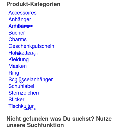
Produkt-Kategorien
Accessoires
Anhänger
Armband
Leistungen
Bücher
Charms
Geschenkgutschein
Halsketten
Firmendesign
Kleidung
Masken
Ring
Schlüsselanhänger
Shop
Schuhlabel
Sternzeichen
Sticker
Tischkultur
CuNz-x
Nicht gefunden was Du suchst? Nutze
unsere Suchfunktion