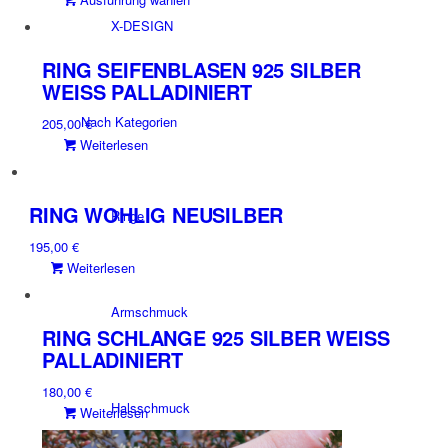
Optionen
Produkt
können
X-DESIGN
weist
auf
mehrere
der
RING SEIFENBLASEN 925 SILBER
Varianten
Produktseite
WEISS PALLADINIERT
auf.
gewählt
Nach Kategorien
205,00
€
Die
werden
Weiterlesen
Optionen
können
auf
der
RING WOHLIG NEUSILBER
Ringe
Produktseite
195,00
€
gewählt
Weiterlesen
werden
Armschmuck
RING SCHLANGE 925 SILBER WEISS P
ALLADINIERT
180,00
€
Halsschmuck
Weiterlesen