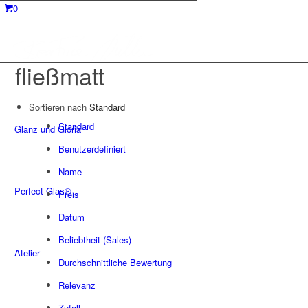
0
fließmatt
Sortieren nach
Standard
Standard
Glanz und Gloria
Benutzerdefiniert
Name
Perfect Glas®
Preis
Datum
Beliebtheit (Sales)
Atelier
Durchschnittliche Bewertung
Relevanz
Zufall