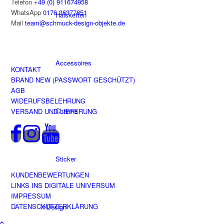
Telefon
+49 (0) 911674958
WhatsApp
0176 36377851
Halsketten
Mail
team@schmuck-design-objekte.de
Accessoires
KONTAKT
BRAND NEW (PASSWORT GESCHÜTZT)
AGB
WIDERUFSBELEHRUNG
Charms
VERSAND UND LIEFERUNG
Sticker
KUNDENBEWERTUNGEN
LINKS INS DIGITALE UNIVERSUM
IMPRESSUM
DATENSCHUTZERKLÄRUNG
X-Design