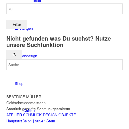
Textil
Max.
Preis
Filter
Leistungen
Nicht gefunden was Du suchst? Nutze
unsere Suchfunktion
Firmendesign
Shop
BEATRICE MÜLLER
Goldschmiedemeisterin
Staatlich geprüfte Schmuckgestalterin
CuNz-x
ATELIER SCHMUCK DESIGN OBJEKTE
Hauptstraße 51 | 90547 Stein