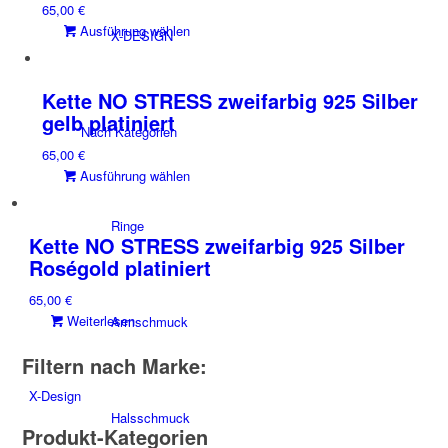
65,00
€
Die
Dieses
Ausführung wählen
Optionen
X-DESIGN
Produkt
können
weist
auf
mehrere
der
Kette NO STRESS zweifarbig 925 Silber
Varianten
Produktseite
gelb platiniert
Nach Kategorien
auf.
gewählt
65,00
€
Die
werden
Dieses
Ausführung wählen
Optionen
Produkt
können
weist
auf
Ringe
mehrere
der
Kette NO STRESS zweifarbig 925 Silber
Varianten
Produktseite
Roségold platiniert
auf.
gewählt
65,00
€
Die
werden
Weiterlesen
Armschmuck
Optionen
können
Filtern nach Marke:
auf
der
X-Design
Produktseite
Halsschmuck
gewählt
Produkt-Kategorien
werden