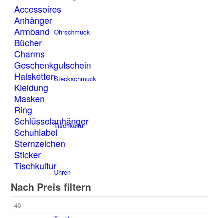
Accessoires
Anhänger
Armband
Ohrschmuck
Bücher
Charms
Geschenkgutschein
Halsketten
Steckschmuck
Kleidung
Masken
Ring
Schlüsselanhänger
Tischkultur
Schuhlabel
Sternzeichen
Sticker
Tischkultur
Uhren
Nach Preis filtern
Min.
Preis