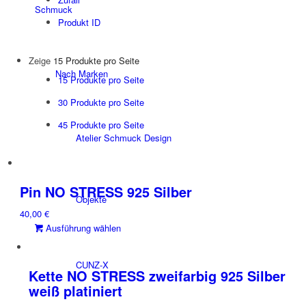
Schmuck
Produkt ID
Zeige
15 Produkte pro Seite
Nach Marken
15 Produkte pro Seite
30 Produkte pro Seite
45 Produkte pro Seite
Atelier Schmuck Design
Pin NO STRESS 925 Silber
Objekte
40,00
€
Dieses
Ausführung wählen
Produkt
weist
CUNZ-X
mehrere
Kette NO STRESS zweifarbig 925 Silber
Varianten
weiß platiniert
auf.