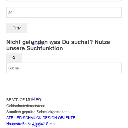
Max.
Ohrschmuck
Preis
Filter
Nicht gefunden was Du suchst? Nutze
Steckschmuck
unsere Suchfunktion
Tischkultur
Uhren
BEATRICE MÜLLER
Goldschmiedemeisterin
Staatlich geprüfte Schmuckgestalterin
ATELIER SCHMUCK DESIGN OBJEKTE
Hauptstraße 51 | 90547 Stein
Textil