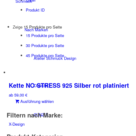
Schmuck
Produkt ID
Zeige
15 Produkte pro Seite
Nach Marken
15 Produkte pro Seite
30 Produkte pro Seite
45 Produkte pro Seite
Atelier Schmuck Design
Kette NO STRESS 925 Silber rot platiniert
Objekte
ab
59,00
€
Dieses
Ausführung wählen
Produkt
Filtern nach Marke:
weist
CUNZ-X
mehrere
X-Design
Varianten
auf.