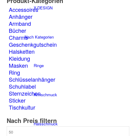
Produkt-Kategorien
Die
X-DESIGN
Accessoires
Optionen
Anhänger
können
Armband
auf
der
Bücher
Produktseite
Charms
Nach Kategorien
gewählt
Geschenkgutschein
werden
Halsketten
Kleidung
Masken
Ringe
Ring
Schlüsselanhänger
Schuhlabel
Sternzeichen
Armschmuck
Sticker
Tischkultur
Nach Preis filtern
Halsschmuck
Min.
Preis