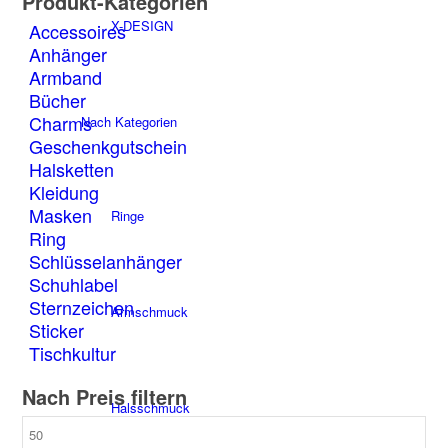
Produkt-Kategorien
Die
X-DESIGN
Accessoires
Optionen
Anhänger
können
Armband
auf
der
Bücher
Produktseite
Charms
Nach Kategorien
gewählt
Geschenkgutschein
werden
Halsketten
Kleidung
Masken
Ringe
Ring
Schlüsselanhänger
Schuhlabel
Sternzeichen
Armschmuck
Sticker
Tischkultur
Nach Preis filtern
Halsschmuck
Min.
Preis