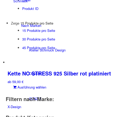
Schmuck
Produkt ID
Zeige
15 Produkte pro Seite
Nach Marken
15 Produkte pro Seite
30 Produkte pro Seite
45 Produkte pro Seite
Atelier Schmuck Design
Kette NO STRESS 925 Silber rot platiniert
Objekte
ab
59,00
€
Dieses
Ausführung wählen
Produkt
Filtern nach Marke:
weist
CUNZ-X
mehrere
X-Design
Varianten
auf.