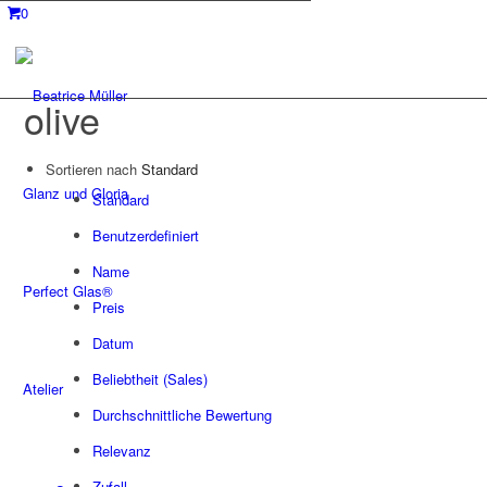
0
olive
Sortieren nach
Standard
Glanz und Gloria
Standard
Benutzerdefiniert
Name
Perfect Glas®
Preis
Datum
Beliebtheit (Sales)
Atelier
Durchschnittliche Bewertung
Relevanz
Zufall