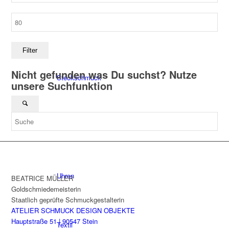
Max.
Ohrschmuck
Preis
Filter
Nicht gefunden was Du suchst? Nutze
Steckschmuck
unsere Suchfunktion
Tischkultur
Uhren
BEATRICE MÜLLER
Goldschmiedemeisterin
Staatlich geprüfte Schmuckgestalterin
ATELIER SCHMUCK DESIGN OBJEKTE
Hauptstraße 51 | 90547 Stein
Textil