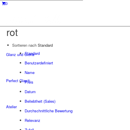
0
rot
Sortieren nach
Standard
Standard
Glanz und Gloria
Benutzerdefiniert
Name
Perfect Glas®
Preis
Datum
Beliebtheit (Sales)
Atelier
Durchschnittliche Bewertung
Relevanz
Zufall