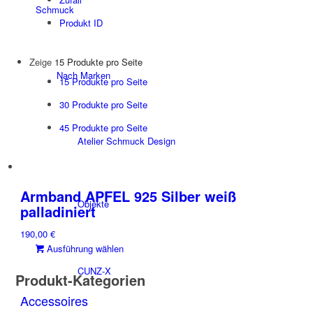
Schmuck
Produkt ID
Zeige
15 Produkte pro Seite
Nach Marken
15 Produkte pro Seite
30 Produkte pro Seite
45 Produkte pro Seite
Atelier Schmuck Design
Armband APFEL 925 Silber weiß
Objekte
palladiniert
190,00
€
Dieses
Ausführung wählen
Produkt
CUNZ-X
Produkt-Kategorien
weist
mehrere
Accessoires
Varianten