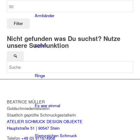
Max.
Preis
Armbänder
Filter
Nicht gefunden was Du suchst? Nutze
unsere Suchfunktion
Ketten
Ringe
BEATRICE MÜLLER
Es war einmal
Goldschmiedemeisterin
Staatlich geprüfte Schmuckgestalterin
ATELIER SCHMUCK DESIGN OBJEKTE
Hauptstraße 51 | 90547 Stein
Sternzeichen Schmuck
Telefon
+49 (0) 911674958