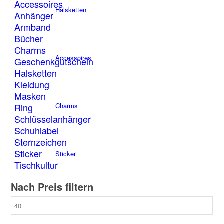
Accessoires
Optionen
Halsketten
Anhänger
können
Armband
auf
der
Bücher
Produktseite
Charms
gewählt
Accessoires
Geschenkgutschein
werden
Halsketten
Kleidung
Masken
Ring
Charms
Schlüsselanhänger
Schuhlabel
Sternzeichen
Sticker
Sticker
Tischkultur
Nach Preis filtern
Min.
X-Design
Preis