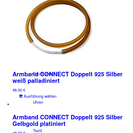
gewählt
Die
werden
Optionen
Ohrschmuck
können
auf
der
Produktseite
gewählt
Steckschmuck
werden
Armband CONNECT Doppelt 925 Silber
Tischkultur
weiß palladiniert
48,00
€
Dieses
Ausführung wählen
Uhren
Produkt
weist
mehrere
Armband CONNECT Doppelt 925 Silber
Varianten
Gelbgold platiniert
auf.
Textil
48,00
€