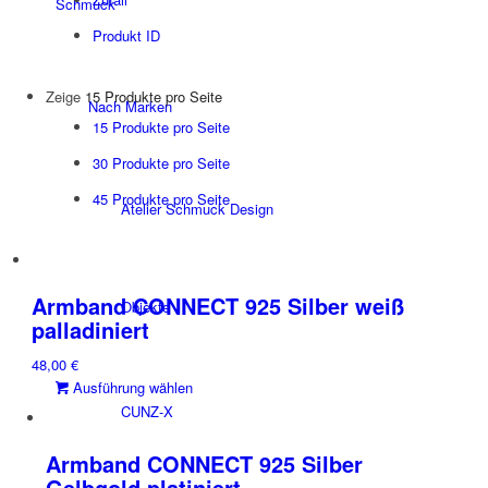
Schmuck
Produkt ID
Zeige
15 Produkte pro Seite
Nach Marken
15 Produkte pro Seite
30 Produkte pro Seite
45 Produkte pro Seite
Atelier Schmuck Design
Armband CONNECT 925 Silber weiß
Objekte
palladiniert
48,00
€
Dieses
Ausführung wählen
Produkt
CUNZ-X
weist
mehrere
Armband CONNECT 925 Silber
Varianten
Gelbgold platiniert