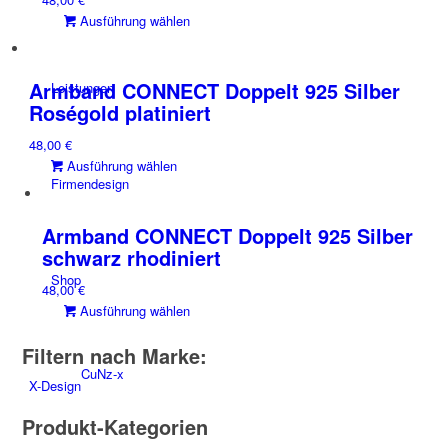
Die
Dieses
Ausführung wählen
Optionen
Produkt
können
weist
auf
mehrere
der
Armband CONNECT Doppelt 925 Silber
Leistungen
Varianten
Produktseite
Roségold platiniert
auf.
gewählt
48,00
€
Die
werden
Dieses
Ausführung wählen
Optionen
Firmendesign
Produkt
können
weist
auf
mehrere
der
Armband CONNECT Doppelt 925 Silber
Varianten
Produktseite
schwarz rhodiniert
auf.
gewählt
Shop
48,00
€
Die
werden
Dieses
Ausführung wählen
Optionen
Produkt
können
Filtern nach Marke:
weist
auf
mehrere
CuNz-x
der
X-Design
Varianten
Produktseite
auf.
gewählt
Produkt-Kategorien
Die
werden