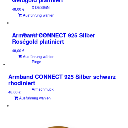
auf.
X-DESIGN
48,00
€
Die
Dieses
Ausführung wählen
Optionen
Produkt
können
weist
auf
mehrere
der
Armband CONNECT 925 Silber
Nach Kategorien
Varianten
Produktseite
Roségold platiniert
auf.
gewählt
48,00
€
Die
werden
Dieses
Ausführung wählen
Optionen
Ringe
Produkt
können
weist
auf
mehrere
der
Armband CONNECT 925 Silber schwarz
Varianten
Produktseite
rhodiniert
auf.
gewählt
Armschmuck
48,00
€
Die
werden
Dieses
Ausführung wählen
Optionen
Produkt
können
weist
auf
mehrere
der
Halsschmuck
Varianten
Produktseite
auf.