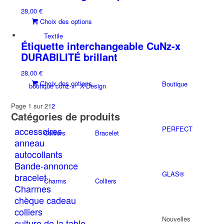
plusieurs
28,00
€
variations.
Ce
Choix des options
Les
produit
options
Textile
a
Étiquette interchangeable CuNz-x
peuvent
plusieurs
être
DURABILITÉ brillant
variations.
choisies
28,00
€
Les
sur
Ce
Choix des options
Boutique
options
la
boutique cunz-x
X-Design
produit
peuvent
page
a
être
Page 1 sur 2
1
2
du
Catégories de produits
plusieurs
choisies
produit
variations.
sur
PERFECT
accessoires
Colliers
Bracelet
Les
la
anneau
options
page
autocollants
peuvent
du
Bande-annonce
être
produit
GLAS®
bracelet
choisies
Charms
Colliers
Charmes
sur
chèque cadeau
la
page
colliers
Nouvelles
du
culture de la table