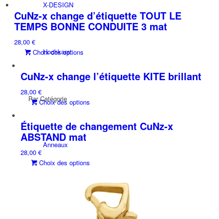
produit
peuvent
du
X-DESIGN
a
être
CuNz-x change d’étiquette TOUT LE
produit
plusieurs
choisies
TEMPS BONNE CONDUITE 3 mat
variations.
sur
28,00
€
Les
la
Hochkarat
Ce
Choix des options
options
page
produit
peuvent
du
a
être
CuNz-x change l’étiquette KITE brillant
produit
plusieurs
choisies
28,00
€
variations.
sur
Par Catégorie
Ce
Choix des options
Les
la
produit
options
page
a
Étiquette de changement CuNz-x
peuvent
du
plusieurs
être
ABSTAND mat
produit
variations.
choisies
Anneaux
28,00
€
Les
sur
Ce
Choix des options
options
la
produit
peuvent
page
a
être
du
Bracelets
plusieurs
choisies
produit
variations.
sur
Les
la