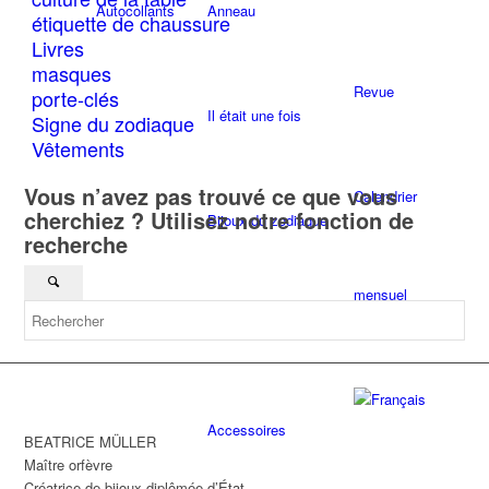
Autocollants
Anneau
produit
étiquette de chaussure
Livres
masques
Revue
porte-clés
Il était une fois
Signe du zodiaque
Vêtements
Vous n’avez pas trouvé ce que vous
Calendrier
cherchiez ? Utilisez notre fonction de
Bijoux du zodiaque
recherche
mensuel
Étiquette de chaussure
Accessoires
BEATRICE MÜLLER
Maître orfèvre
Créatrice de bijoux diplômée d’État