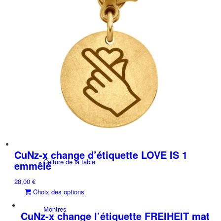
options
page
peuvent
du
Collier
être
produit
choisies
sur
la
Boucles d’oreilles
page
du
produit
Bijoux
CuNz-x change d’étiquette LOVE IS 1
Culture de la table
emmêlé
28,00
€
Ce
Choix des options
produit
Montres
a
CuNz-x change l’étiquette FREIHEIT mat