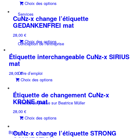
Ce
Choix des options
options
produit
peuvent
Services
a
être
CuNz-x change l’étiquette
plusieurs
choisies
GEDANKENFREI mat
variations.
sur
28,00
€
Les
la
Ce
Choix des options
options
page
Conception de l’entreprise
produit
peuvent
du
a
être
Étiquette interchangeable CuNz-x SIRIUS
produit
plusieurs
choisies
mat
variations.
sur
28,00
Offre d’emploi
€
Les
la
Ce
Choix des options
options
page
produit
peuvent
du
a
être
Étiquette de changement CuNz-x
produit
plusieurs
choisies
KRONE mat
Articles de presse sur Beatrice Müller
variations.
sur
28,00
€
Les
la
Ce
Choix des options
options
page
produit
peuvent
du
a
être
CuNz-x change l’étiquette STRONG
produit
Bijoux
plusieurs
choisies