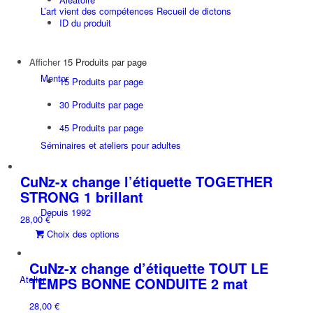
L’art vient des compétences Recueil de dictons
ID du produit
Afficher
15 Produits par page
Mentor
15 Produits par page
30 Produits par page
45 Produits par page
Séminaires et ateliers pour adultes
CuNz-x change l’étiquette TOGETHER
STRONG 1 brillant
Depuis 1992
28,00
€
Ce
Choix des options
produit
a
CuNz-x change d’étiquette TOUT LE
plusieurs
Atelier
TEMPS BONNE CONDUITE 2 mat
variations.
28,00
€
Les