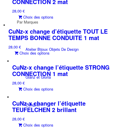
CONNECTION 2 mat
variations.
sur
28,00
€
Les
la
Ce
Choix des options
options
page
Par Marques
produit
peuvent
du
a
être
CuNz-x change d’étiquette TOUT LE
produit
plusieurs
choisies
TEMPS BONNE CONDUITE 1 mat
variations.
sur
28,00
€
Les
la
Atelier Bijoux Objets De Design
Ce
Choix des options
options
page
produit
peuvent
du
a
être
CuNz-x change l’étiquette STRONG
produit
plusieurs
choisies
CONNECTION 1 mat
Glanz et Gloria
variations.
sur
28,00
€
Les
la
Ce
Choix des options
options
page
produit
peuvent
du
a
être
CuNz-x changer l’étiquette
produit
CUNZ-X
plusieurs
choisies
TEUFELCHEN 2 brillant
variations.
sur
28,00
€
Les
la
Ce
Choix des options
options
page