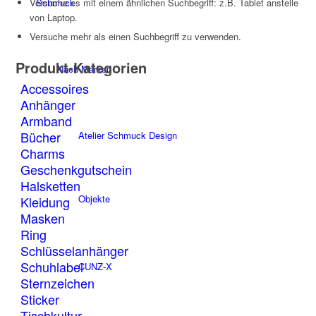
Schmuck
Versuche es mit einem ähnlichen Suchbegriff: z.B. Tablet anstelle
von Laptop.
Versuche mehr als einen Suchbegriff zu verwenden.
Produkt-Kategorien
Nach Marken
Accessoires
Anhänger
Armband
Bücher
Atelier Schmuck Design
Charms
Geschenkgutschein
Halsketten
Objekte
Kleidung
Masken
Ring
Schlüsselanhänger
Schuhlabel
CUNZ-X
Sternzeichen
Sticker
Tischkultur