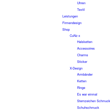
Uhren
Textil
Leistungen
Firmendesign
Shop
CuNz-x
Halsketten
Accessoires
Charms
Sticker
X-Design
Armbänder
Ketten
Ringe
Es war einmal
Sternzeichen Schmuc
Schuhschmuck