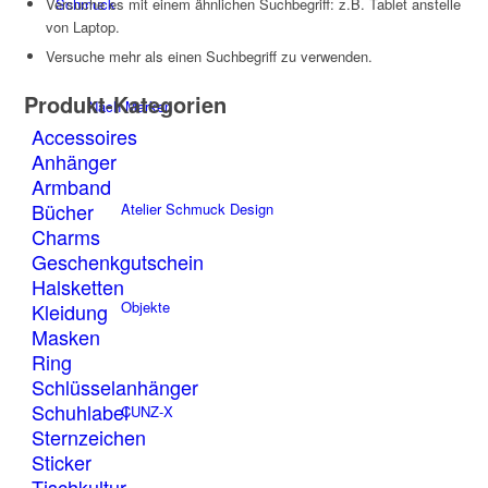
Schmuck
Versuche es mit einem ähnlichen Suchbegriff: z.B. Tablet anstelle
von Laptop.
Versuche mehr als einen Suchbegriff zu verwenden.
Produkt-Kategorien
Nach Marken
Accessoires
Anhänger
Armband
Bücher
Atelier Schmuck Design
Charms
Geschenkgutschein
Halsketten
Objekte
Kleidung
Masken
Ring
Schlüsselanhänger
Schuhlabel
CUNZ-X
Sternzeichen
Sticker
Tischkultur