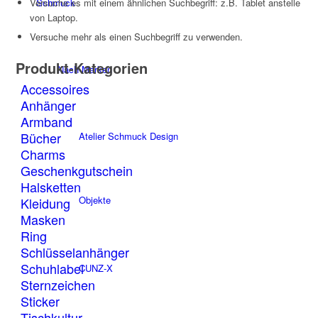
Schmuck
Versuche es mit einem ähnlichen Suchbegriff: z.B. Tablet anstelle
von Laptop.
Versuche mehr als einen Suchbegriff zu verwenden.
Produkt-Kategorien
Nach Marken
Accessoires
Anhänger
Armband
Bücher
Atelier Schmuck Design
Charms
Geschenkgutschein
Halsketten
Objekte
Kleidung
Masken
Ring
Schlüsselanhänger
Schuhlabel
CUNZ-X
Sternzeichen
Sticker
Tischkultur