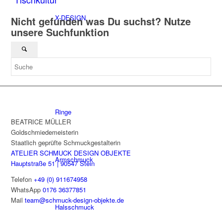
X-DESIGN
Nicht gefunden was Du suchst? Nutze
unsere Suchfunktion
Nach Kategorien
Ringe
BEATRICE MÜLLER
Goldschmiedemeisterin
Staatlich geprüfte Schmuckgestalterin
ATELIER SCHMUCK DESIGN OBJEKTE
Armschmuck
Hauptstraße 51 | 90547 Stein
Telefon
+49 (0) 911674958
WhatsApp
0176 36377851
Mail
team@schmuck-design-objekte.de
Halsschmuck