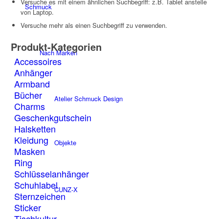
Versuche es mit einem ähnlichen Suchbegriff: z.B. Tablet anstelle
Schmuck
von Laptop.
Versuche mehr als einen Suchbegriff zu verwenden.
Produkt-Kategorien
Nach Marken
Accessoires
Anhänger
Armband
Bücher
Atelier Schmuck Design
Charms
Geschenkgutschein
Halsketten
Kleidung
Objekte
Masken
Ring
Schlüsselanhänger
Schuhlabel
CUNZ-X
Sternzeichen
Sticker
Tischkultur