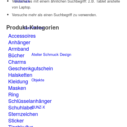
Schmuck
Versuche es mit einem ähnlichen Suchbegriff: z.B. Tablet anstelle
von Laptop.
Versuche mehr als einen Suchbegriff zu verwenden.
Produkt-Kategorien
Nach Marken
Accessoires
Anhänger
Armband
Bücher
Atelier Schmuck Design
Charms
Geschenkgutschein
Halsketten
Objekte
Kleidung
Masken
Ring
Schlüsselanhänger
Schuhlabel
CUNZ-X
Sternzeichen
Sticker
Tischkultur