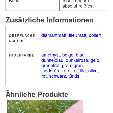
Band
Industriegarn,
absolut reißfest
Zusätzliche Informationen
diamantmatt
,
fließmatt
,
poliert
OBERFLÄCHE
SCHEIBE
amethyst
,
beige
,
blau
,
FADENFARBE
dunkelblau
,
dunkelrosa
,
gelb
,
granatrot
,
grau
,
grün
,
jagdgrün
,
korallrot
,
lila
,
olive
,
rot
,
schwarz
,
türkis
Ähnliche Produkte