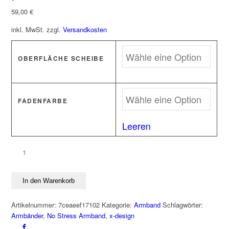
59,00
€
inkl. MwSt.
zzgl.
Versandkosten
OBERFLÄCHE SCHEIBE
FADENFARBE
Leeren
Armband
NO
STRESS
In den Warenkorb
925
Silber
Artikelnummer:
7ceaeef17102
Kategorie:
Armband
Schlagwörter:
Roségold
Armbänder
,
No Stress Armband
,
x-design
platiniert
Menge