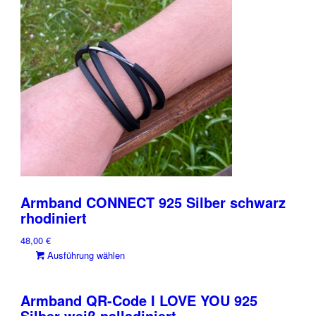
Armband CONNECT 925 Silber schwarz
rhodiniert
48,00
€
Dieses
Ausführung wählen
Produkt
weist
Armband QR-Code I LOVE YOU 925
mehrere
Silber weiß palladiniert
Varianten