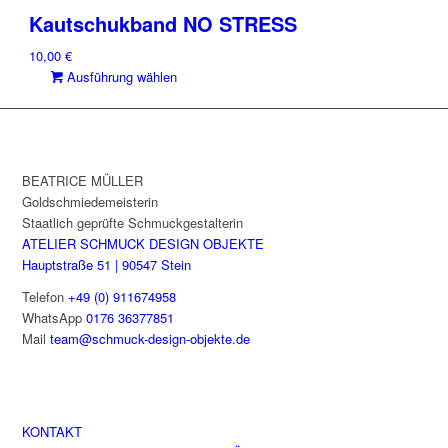
Kautschukband NO STRESS
10,00
€
Dieses
Ausführung wählen
Produkt
weist
mehrere
Varianten
auf.
BEATRICE MÜLLER
Die
Goldschmiedemeisterin
Optionen
Staatlich geprüfte Schmuckgestalterin
können
ATELIER SCHMUCK DESIGN OBJEKTE
auf
Hauptstraße 51 | 90547 Stein
der
Telefon
+49 (0) 911674958
Produktseite
WhatsApp
0176 36377851
gewählt
Mail
team@schmuck-design-objekte.de
werden
KONTAKT