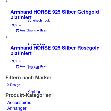
Armband HORSE 925 Silber Gelbgold
platiniert
Schuhschmuck
59,00
€
Dieses
Ausführung wählen
Produkt
weist
Accessoires
mehrere
Armband HORSE 925 Silber Roségold
Varianten
platiniert
auf.
59,00
€
Die
Dieses
Ausführung wählen
Optionen
Tischkultur
Produkt
können
Filtern nach Marke:
weist
auf
mehrere
der
X-Design
Varianten
Produktseite
Kleidung
auf.
gewählt
Produkt-Kategorien
Die
werden
Accessoires
Optionen
Anhänger
können