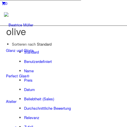
0
olive
Sortieren nach
Standard
Glanz und Gloria
Standard
Benutzerdefiniert
Name
Perfect Glas®
Preis
Datum
Beliebtheit (Sales)
Atelier
Durchschnittliche Bewertung
Relevanz
Zufall