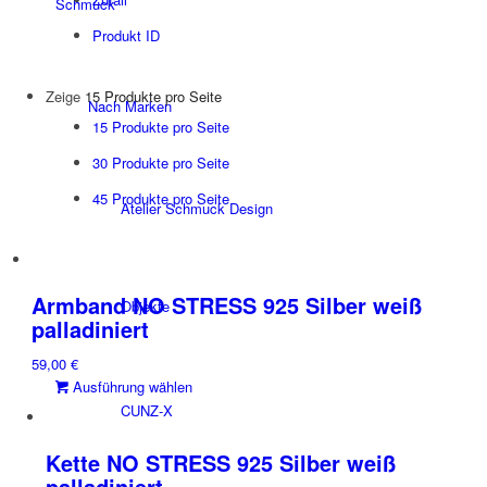
Schmuck
Produkt ID
Zeige
15 Produkte pro Seite
Nach Marken
15 Produkte pro Seite
30 Produkte pro Seite
45 Produkte pro Seite
Atelier Schmuck Design
Armband NO STRESS 925 Silber weiß
Objekte
palladiniert
59,00
€
Dieses
Ausführung wählen
Produkt
CUNZ-X
weist
mehrere
Kette NO STRESS 925 Silber weiß
Varianten
palladiniert