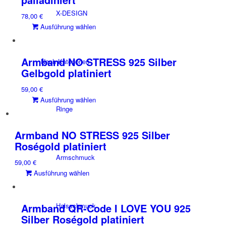
auf.
X-DESIGN
78,00
€
Die
Dieses
Ausführung wählen
Optionen
Produkt
können
weist
auf
mehrere
der
Armband NO STRESS 925 Silber
Nach Kategorien
Varianten
Produktseite
Gelbgold platiniert
auf.
gewählt
59,00
€
Die
werden
Dieses
Ausführung wählen
Optionen
Ringe
Produkt
können
weist
auf
mehrere
der
Armband NO STRESS 925 Silber
Varianten
Produktseite
Roségold platiniert
auf.
gewählt
Armschmuck
59,00
€
Die
werden
Dieses
Ausführung wählen
Optionen
Produkt
können
weist
auf
mehrere
der
Armband QR-Code I LOVE YOU 925
Halsschmuck
Varianten
Produktseite
Silber Roségold platiniert
auf.