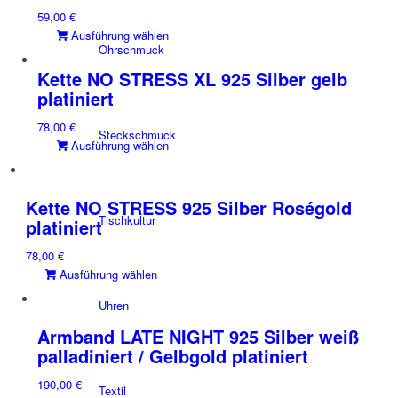
gewählt
59,00
€
Die
werden
Dieses
Ausführung wählen
Optionen
Ohrschmuck
Produkt
können
weist
auf
Kette NO STRESS XL 925 Silber gelb
mehrere
der
platiniert
Varianten
Produktseite
78,00
€
auf.
gewählt
Steckschmuck
Dieses
Ausführung wählen
Die
werden
Produkt
Optionen
weist
können
mehrere
auf
Kette NO STRESS 925 Silber Roségold
Varianten
Tischkultur
der
platiniert
auf.
Produktseite
78,00
€
Die
gewählt
Dieses
Ausführung wählen
Optionen
werden
Produkt
können
Uhren
weist
auf
mehrere
der
Armband LATE NIGHT 925 Silber weiß
Varianten
Produktseite
palladiniert / Gelbgold platiniert
auf.
gewählt
190,00
€
Die
werden
Textil