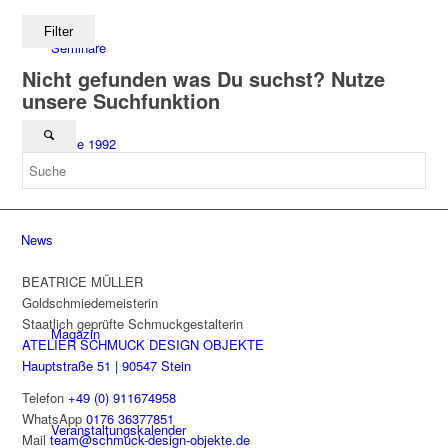
Filter
Seminare
Nicht gefunden was Du suchst? Nutze
unsere Suchfunktion
Since 1992
News
BEATRICE MÜLLER
Goldschmiedemeisterin
Staatlich geprüfte Schmuckgestalterin
Magazin
ATELIER SCHMUCK DESIGN OBJEKTE
Hauptstraße 51 | 90547 Stein
Telefon
+49 (0) 911674958
WhatsApp
0176 36377851
Veranstaltungskalender
Mail
team@schmuck-design-objekte.de