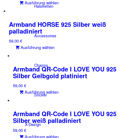
Dieses
Ausführung wählen
Halsketten
Produkt
weist
mehrere
Armband HORSE 925 Silber weiß
Varianten
palladiniert
auf.
Accessoires
59,00
€
Die
Dieses
Ausführung wählen
Optionen
Produkt
können
weist
auf
Charms
mehrere
der
Armband QR-Code I LOVE YOU 925
Varianten
Produktseite
Silber Gelbgold platiniert
auf.
gewählt
59,00
€
Die
werden
Dieses
Ausführung wählen
Optionen
Sticker
Produkt
können
weist
auf
mehrere
der
Armband QR-Code I LOVE YOU 925
Varianten
Produktseite
Silber weiß palladiniert
auf.
X-Design
gewählt
59,00
€
Die
werden
Dieses
Ausführung wählen
Optionen