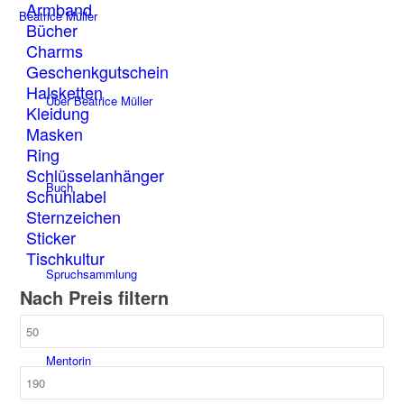
Armband
auf
Beatrice Müller
der
Bücher
Produktseite
Charms
gewählt
Geschenkgutschein
werden
Halsketten
Über Beatrice Müller
Kleidung
Masken
Ring
Schlüsselanhänger
Buch
Schuhlabel
Sternzeichen
Sticker
Tischkultur
Spruchsammlung
Nach Preis filtern
Min.
Preis
Mentorin
Max.
Preis