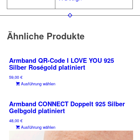
Ähnliche Produkte
Armband QR-Code I LOVE YOU 925
Silber Roségold platiniert
59,00
€
Dieses
Ausführung wählen
Produkt
weist
Armband CONNECT Doppelt 925 Silber
mehrere
Gelbgold platiniert
Varianten
auf.
48,00
€
Die
Dieses
Ausführung wählen
Optionen
Produkt
können
weist