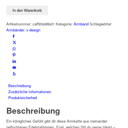
Menge
In den Warenkorb
Artikelnummer:
caff93a96bd1
Kategorie:
Armband
Schlagwörter:
Armbänder
,
x-design
Beschreibung
Zusätzliche Informationen
Produktsicherheit
Beschreibung
Ein königliches Gefühl gibt dir diese Armkette aus ineinander
geflochtenen Edelstahlringen. Egal, welchen Stil du gerne trägst –