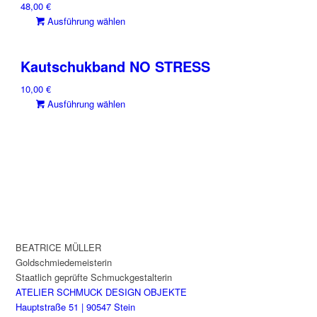
48,00
€
Dieses
Ausführung wählen
Produkt
weist
Kautschukband NO STRESS
mehrere
Varianten
10,00
€
auf.
Dieses
Ausführung wählen
Die
Produkt
Optionen
weist
können
mehrere
auf
Varianten
der
auf.
Produktseite
Die
gewählt
Optionen
werden
können
auf
BEATRICE MÜLLER
der
Goldschmiedemeisterin
Produktseite
Staatlich geprüfte Schmuckgestalterin
gewählt
ATELIER SCHMUCK DESIGN OBJEKTE
werden
Hauptstraße 51 | 90547 Stein