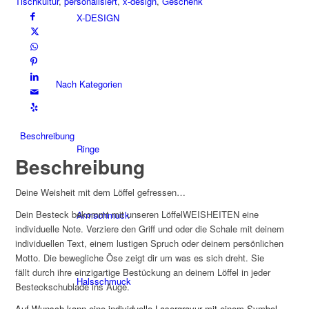
Tischkultur
,
personalisiert
,
x-design
,
Geschenk
X-DESIGN
Nach Kategorien
Beschreibung
Ringe
Beschreibung
Deine Weisheit mit dem Löffel gefressen…
Dein Besteck bekommt mit unseren LöffelWEISHEITEN eine
Armschmuck
individuelle Note. Verziere den Griff und oder die Schale mit deinem
individuellen Text, einem lustigen Spruch oder deinem persönlichen
Motto. Die bewegliche Öse zeigt dir um was es sich dreht. Sie
fällt durch ihre einzigartige Bestückung an deinem Löffel in jeder
Halsschmuck
Besteckschublade ins Auge.
Auf Wunsch kann eine individuelle Lasergravur mit einem Symbol,