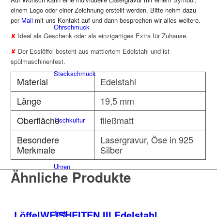
einem Logo oder einer Zeichnung erstellt werden. Bitte nehm dazu
per
Mail
mit uns Kontakt auf und dann besprechen wir alles weitere.
Ohrschmuck
✘
Ideal als Geschenk oder als einzigartiges Extra für Zuhause.
✘
Der Esslöffel besteht aus mattiertem Edelstahl und ist
spülmaschinenfest.
Steckschmuck
Material
Edelstahl
Länge
19,5 mm
Oberfläche
fließmatt
Tischkultur
Besondere
Lasergravur, Öse in 925
Merkmale
Silber
Uhren
Ähnliche Produkte
LöffelWEISHEITEN III Edelstahl
Textil