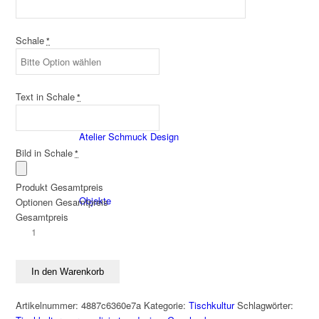
Schmuck
Schale
*
Nach Marken
Text in Schale
*
Atelier Schmuck Design
Bild in Schale
*
Produkt Gesamtpreis
Objekte
Optionen Gesamtpreis
Gesamtpreis
LöffelWEISHEITEN
II
Edelstahl
CUNZ-X
In den Warenkorb
personalisierbar
Menge
Artikelnummer:
4887c6360e7a
Kategorie:
Tischkultur
Schlagwörter: