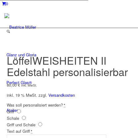
0
Glanz und Gloria
LöffelWEISHEITEN II
Edelstahl personalisierbar
Perfect Glas®
80,00
€
inkl. MwSt.
inkl. 19 % MwSt.
zzgl.
Versandkosten
Was soll personalisiert werden?
*
Atelier
Griff
Schale
Griff und Schale
Text auf Griff
*