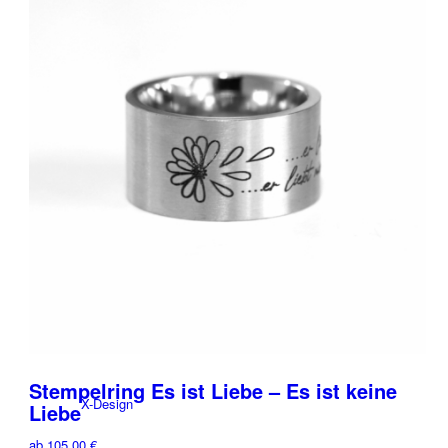
Halsketten
Accessoires
Charms
Sticker
Stempelring Es ist Liebe – Es ist keine
X-Design
Liebe
ab
105,00
€