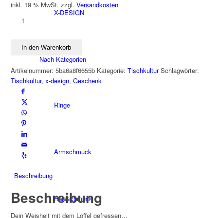
inkl. 19 % MwSt.
zzgl.
Versandkosten
X-DESIGN
LöffelWEISHEITEN
IV
Edelstahl
In den Warenkorb
Menge
Nach Kategorien
Artikelnummer:
5ba6a8f6655b
Kategorie:
Tischkultur
Schlagwörter:
Tischkultur
,
x-design
,
Geschenk
Ringe
Armschmuck
Beschreibung
Beschreibung
Halsschmuck
Dein Weisheit mit dem Löffel gefressen…