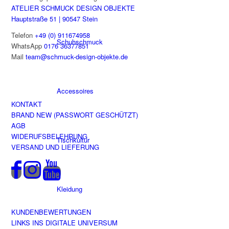
werden
ATELIER SCHMUCK DESIGN OBJEKTE
Hauptstraße 51 | 90547 Stein
Telefon
+49 (0) 911674958
Schuhschmuck
WhatsApp
0176 36377851
Mail
team@schmuck-design-objekte.de
Accessoires
KONTAKT
BRAND NEW (PASSWORT GESCHÜTZT)
AGB
WIDERUFSBELEHRUNG
Tischkultur
VERSAND UND LIEFERUNG
Kleidung
KUNDENBEWERTUNGEN
LINKS INS DIGITALE UNIVERSUM