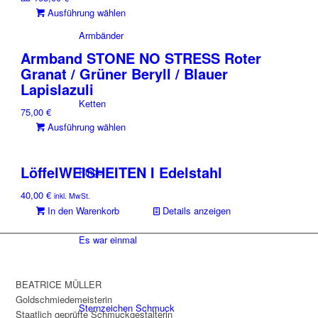
Dieses
Ausführung wählen
Produkt
Armbänder
weist
Armband STONE NO STRESS Roter
mehrere
Granat / Grüner Beryll / Blauer
Varianten
Lapislazuli
auf.
Die
Ketten
75,00
€
Optionen
Dieses
Ausführung wählen
können
Produkt
auf
weist
der
LöffelWEISHEITEN I Edelstahl
mehrere
Ringe
Produktseite
Varianten
gewählt
40,00
€
inkl. MwSt.
auf.
werden
In den Warenkorb
Details anzeigen
Die
Optionen
Es war einmal
können
auf
der
BEATRICE MÜLLER
Produktseite
Goldschmiedemeisterin
gewählt
Sternzeichen Schmuck
Staatlich geprüfte Schmuckgestalterin