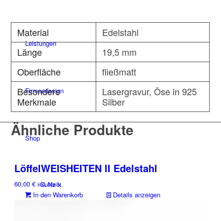
Material
Edelstahl
Leistungen
Länge
19,5 mm
Oberfläche
fließmatt
Besondere
Lasergravur, Öse in 925
Firmendesign
Merkmale
Silber
Ähnliche Produkte
Shop
LöffelWEISHEITEN II Edelstahl
60,00
€
CuNz-x
inkl. MwSt.
In den Warenkorb
Details anzeigen