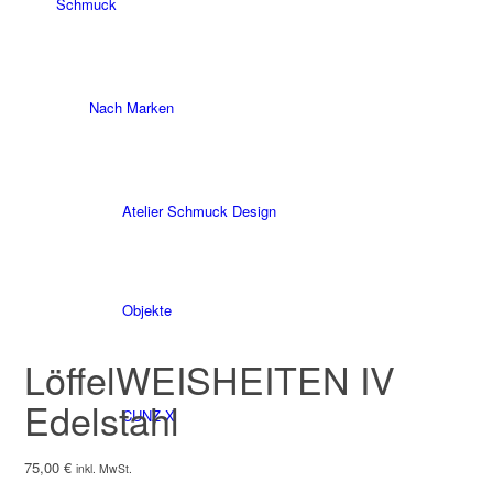
Schmuck
Nach Marken
Atelier Schmuck Design
Objekte
LöffelWEISHEITEN IV
Edelstahl
CUNZ-X
75,00
€
inkl. MwSt.