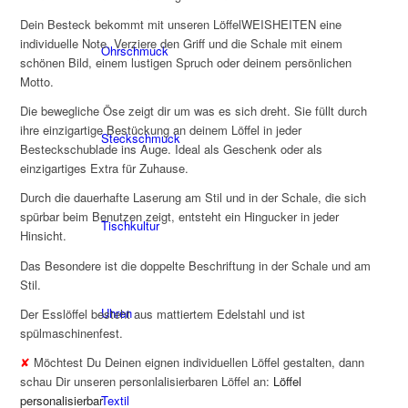
Dein Besteck bekommt mit unseren LöffelWEISHEITEN eine
individuelle Note. Verziere den Griff und die Schale mit einem
Ohrschmuck
schönen Bild, einem lustigen Spruch oder deinem persönlichen
Motto.
Die bewegliche Öse zeigt dir um was es sich dreht. Sie füllt durch
ihre einzigartige Bestückung an deinem Löffel in jeder
Steckschmuck
Besteckschublade ins Auge. Ideal als Geschenk oder als
einzigartiges Extra für Zuhause.
Durch die dauerhafte Laserung am Stil und in der Schale, die sich
spürbar beim Benutzen zeigt, entsteht ein Hingucker in jeder
Tischkultur
Hinsicht.
Das Besondere ist die doppelte Beschriftung in der Schale und am
Stil.
Uhren
Der Esslöffel besteht aus mattiertem Edelstahl und ist
spülmaschinenfest.
✘
Möchtest Du Deinen eignen individuellen Löffel gestalten, dann
schau Dir unseren personlalisierbaren Löffel an:
Löffel
personalisierbar
Textil