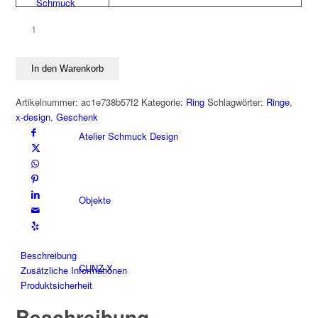
Schmuck
Ring
EGGSCELLENT
Edelstahl
Nach Marken
In den Warenkorb
Menge
Artikelnummer:
ac1e738b57f2
Kategorie:
Ring
Schlagwörter:
Ringe
,
x-design
,
Geschenk
Atelier Schmuck Design
Objekte
Beschreibung
CUNZ-X
Zusätzliche Informationen
Produktsicherheit
Beschreibung