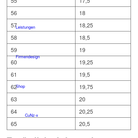
55
17,5
56
18
57
18,25
Leistungen
58
18,5
59
19
Firmendesign
60
19,25
61
19,5
62
19,75
Shop
63
20
64
20,25
CuNz-x
65
20,5