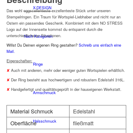
X-DESIGN
Das wohl e̶g̶g̶s̶c̶e̶l̶l̶e̶n̶t̶e̶s̶t̶e̶ exzellenteste Stück unter unseren
Stempelringen. Ein Traum für Wortspiel-Liebhaber und nicht nur an
Ostern ein passendes Geschenk. Kombiniert mit dem NO STRESS
Logo auf der Innenseite kommst du entspannt durch die
unterschiedlichsten Situationen.
Nach Kategorien
Willst Du Deinen eigenen Ring gestalten?
Schreib uns einfach eine
Mail.
Eigenschaften:
Ringe
✘
Auch mit anderen, mehr oder weniger guten Wortspielen erhältlich.
✘
Der Ring besteht aus hochwertigem und robustem Edelstahl 316L.
✘
Handgefertigt und qualitätsgeprüft in der hauseigenen Werkstatt.
Armschmuck
Material Schmuck
Edelstahl
Halsschmuck
Oberfläche
fließmatt