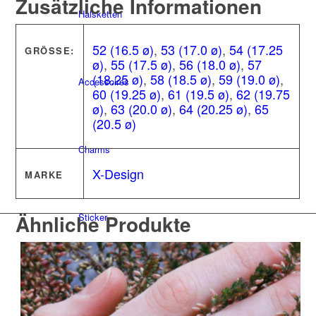
Zusätzliche Informationen
Halsketten
52 (16.5 ø)
,
53 (17.0 ø)
,
54 (17.25
GRÖSSE:
ø)
,
55 (17.5 ø)
,
56 (18.0 ø)
,
57
(18.25 ø)
,
58 (18.5 ø)
,
59 (19.0 ø)
,
Accessoires
60 (19.25 ø)
,
61 (19.5 ø)
,
62 (19.75
ø)
,
63 (20.0 ø)
,
64 (20.25 ø)
,
65
(20.5 ø)
Charms
X-Design
MARKE
Ähnliche Produkte
Sticker
X-Design