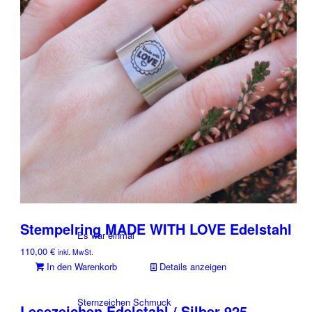
Armbänder
Ketten
Ringe
Stempelring MADE WITH LOVE Edelstahl
Es war einmal
110,00
€
inkl. MwSt.
In den Warenkorb
Details anzeigen
Sternzeichen Schmuck
Lesezeichen Edelstahl / Silber 925