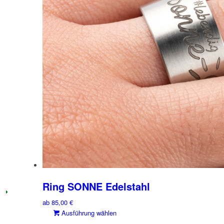
Optionen
können
auf
der
Produktseite
gewählt
werden
Ring SONNE Edelstahl
ab
85,00
€
Dieses
Ausführung wählen
Produkt