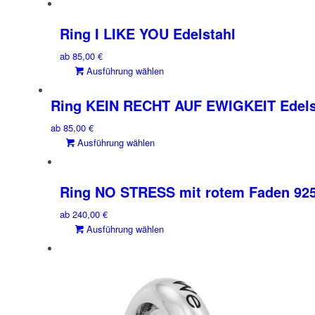
weist
mehrere
Ring I LIKE YOU Edelstahl
Varianten
ab
85,00
€
auf.
Dieses
Ausführung wählen
Die
Produkt
Optionen
weist
Ring KEIN RECHT AUF EWIGKEIT Edels
können
mehrere
auf
ab
85,00
€
Varianten
der
Dieses
Ausführung wählen
auf.
Produktseite
Produkt
Die
gewählt
weist
Optionen
werden
mehrere
Ring NO STRESS mit rotem Faden 925
können
Varianten
auf
ab
240,00
€
auf.
der
Dieses
Ausführung wählen
Die
Produktseite
Produkt
Optionen
gewählt
weist
können
werden
mehrere
auf
Varianten
der
auf.
Produktseite