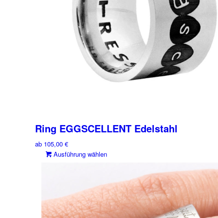
gewählt
werden
Ring EGGSCELLENT Edelstahl
ab
105,00
€
Dieses
Ausführung wählen
Produkt
weist
mehrere
Varianten
auf.
Die