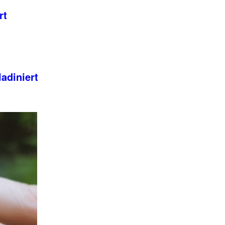
rt
adiniert