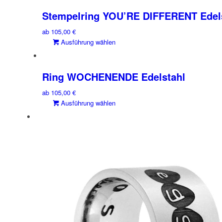
weist
mehrere
Stempelring YOU’RE DIFFERENT Edel
Varianten
ab
105,00
€
auf.
Dieses
Ausführung wählen
Die
Produkt
Optionen
weist
können
mehrere
Ring WOCHENENDE Edelstahl
auf
Varianten
der
ab
105,00
€
auf.
Produktseite
Dieses
Ausführung wählen
Die
gewählt
Produkt
Optionen
werden
weist
können
mehrere
auf
Varianten
der
auf.
Produktseite
Die
gewählt
Optionen
werden
können
auf
der
Produktseite