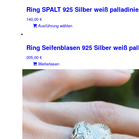
können
Ring SPALT 925 Silber weiß palladinie
auf
der
140,00
€
Produktseite
Dieses
Ausführung wählen
gewählt
Produkt
werden
weist
mehrere
Ring Seifenblasen 925 Silber weiß pall
Varianten
205,00
€
auf.
Weiterlesen
Die
Optionen
können
auf
der
Produktseite
gewählt
werden