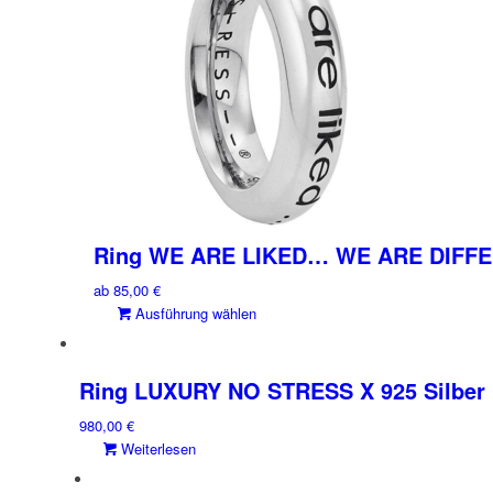
Die
gewählt
Optionen
werden
können
auf
der
Produktseite
gewählt
werden
Ring WE ARE LIKED… WE ARE DIFFER
ab
85,00
€
Dieses
Ausführung wählen
Produkt
weist
mehrere
Ring LUXURY NO STRESS X 925 Silber
Varianten
980,00
€
auf.
Weiterlesen
Die
Optionen