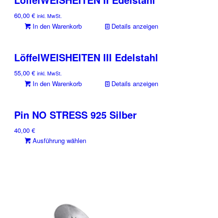
60,00
€
inkl. MwSt.
In den Warenkorb
Details anzeigen
LöffelWEISHEITEN III Edelstahl
55,00
€
inkl. MwSt.
In den Warenkorb
Details anzeigen
Pin NO STRESS 925 Silber
40,00
€
Dieses
Ausführung wählen
Produkt
weist
mehrere
Varianten
auf.
Die
Optionen