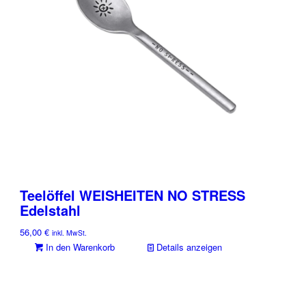
können
auf
der
Produktseite
gewählt
werden
Teelöffel WEISHEITEN NO STRESS
Edelstahl
56,00
€
inkl. MwSt.
In den Warenkorb
Details anzeigen