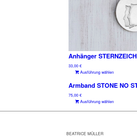
Anhänger STERNZEICHE
33,00
€
Dieses
Ausführung wählen
Produkt
Armband STONE NO STRE
weist
mehrere
75,00
€
Varianten
Dieses
Ausführung wählen
auf.
Produkt
Die
weist
Optionen
mehrere
können
Varianten
auf
auf.
BEATRICE MÜLLER
der