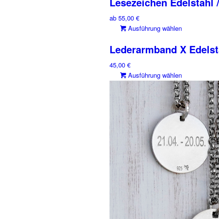
Lesezeichen Edelstahl /
ab
55,00
€
Dieses
Ausführung wählen
Produkt
Lederarmband X Edelsta
weist
mehrere
45,00
€
Varianten
Dieses
Ausführung wählen
auf.
Produkt
Die
weist
Optionen
mehrere
können
Varianten
auf
auf.
der
Die
Produktse
Optionen
gewählt
können
werden
auf
der
Produktse
gewählt
werden