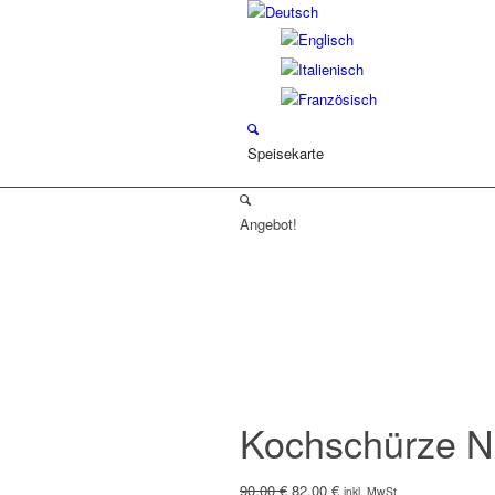
Speisekarte
Angebot!
Kochschürze 
Ursprünglicher
Aktueller
90,00
€
82,00
€
inkl. MwSt.