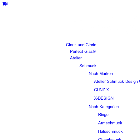
0
Glanz und Gloria
Perfect Glas®
Atelier
Schmuck
Nach Marken
Atelier Schmuck Design 
CUNZ-X
X-DESIGN
Nach Kategorien
Ringe
Armschmuck
Halsschmuck
Ohrschmuck