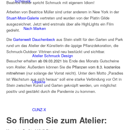
Schmuck
Beatrice Müller spricht Schmuck mit eigenem Idiom!
Arbeiten von Beatrice Müller sind unter anderem in New York in der
Stuart-Moor-Galerie
vertreten und wurden von der Platin Gilde
ausgezeichnet. Jetzt wird erstmals über alle HighLights ein Film
Nach Marken
gedreht.
Die
Gartenwelt Dauchenbeck
aus Stein stellt für den Garten und Park
rund um das Atelier der Künstlerin die üppige Pflanzdekoration, die
Schmuck-Outdoor- Vitrinen sind neu bestückt und sichtbar.
Atelier Schmuck Design
Besucher erhalten
ab 09.03.2021
bis Ende des Monats Gutscheine
vom Atelier. Außerdem können Sie die
Pflanzen vom 8.3. kostenlos
mitnehmen
(nur solange der Vorrat reicht). Unter dem Motto „Paradies
ist Wachstum aus sich heraus“ soll eine starke Verbindung vor Ort in
Objekte
Stein zwischen Kunst und Garten geknüpft werden, um möglichst
positiv und gestärkt durch die Pandemie zu kommen.
CUNZ-X
So finden Sie zum Atelier: