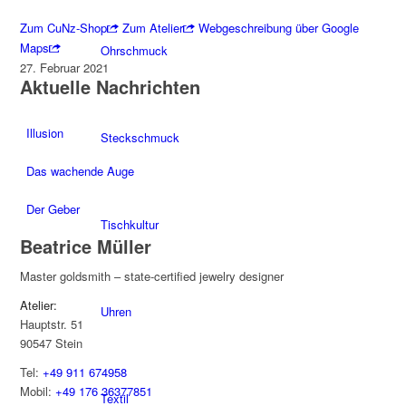
Zum CuNz-Shop
Zum Atelier
Webgeschreibung über Google
Maps
Ohrschmuck
27. Februar 2021
Aktuelle Nachrichten
Illusion
Steckschmuck
Das wachende Auge
Der Geber
Tischkultur
Beatrice Müller
Master goldsmith – state-certified jewelry designer
Atelier:
Uhren
Hauptstr. 51
90547 Stein
Tel:
+49 911 674958
Mobil:
+49 176 36377851
Textil