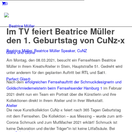
0
Im TV feiert Beatrice Müller
den 1. Geburtstag von CuNz-x
Beatrice Müller
,
Beatrice Müller Speaker
,
CuNZ
Glanz und Gloria
Am Montag, den 08.03.2021, besucht ein Fernsehteam Beatrice
Müller in ihrem KreativAtelier in Stein, Hauptstraße 51. Gedreht wird
unter anderem für den geplanten Auftritt bei
RTL
und
Sat1
.
Perfect Glas®
Nach dem
erfolgreichen Fernsehauftritt der Schmuckdesignerin und
Goldschmiedemeisterin beim Fernsehsender Hamburg 1
im Februar
2021 dreht nun ein Team ein Portrait über die Künstlerin und ihre
Kollektionen direkt in ihrem Atelier und in ihrer Werkstatt.
Atelier
Die neue Kunstkollektion CuNz-x feiert nach 365 Tagen Geburtstag
mit dem Fernsehen. Die Kollektion – aus Messing – wurde zum anti-
Corona Schmuck und zum MutMacher 2021 erklärt! Schmuck ist
keine Dekoration und die/der Träger*in ist keine Litfaßsäule. Bei